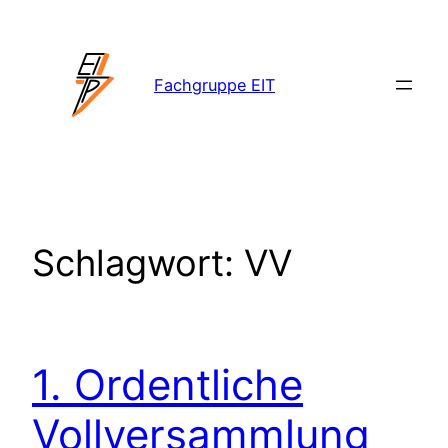
Zum
Inhalt
springen
Fachgruppe EIT
Schlagwort:
VV
1. Ordentliche
Vollversammlung